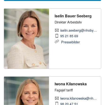
Iselin Bauer Seeberg
Direktør Arbeidsliv
iselin.seeberg@nhobyggenaringen.no
95 21 85 69
Pressebilder
Iwona Kilanowska
Fagsjef tariff
iwona.kilanowska@nhobyggenaringen.no
98 20 47 51