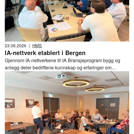
23.06.2026
|
HMS
IA-nettverk etablert i Bergen
Gjennom IA-nettverkene til IA Bransjeprogram bygg og
anlegg deler bedriftene kunnskap og erfaringer om
hvordan de på best mulig måte kan jobber for å forebygge
sykefravær og frafall. Nå har også Bergen fått sitt nettverk.