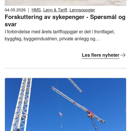
04.05.2026
|
HMS
,
Lønn & Tariff
,
Lønnsoppgjør
Forskuttering av sykepenger - Spørsmål og
svar
I forbindelse med årets tariffoppgjør er det i frontfaget,
byggfag, byggeindustrien, private anlegg og
asfaltoverenskomstene enighet om å innføre
bestemmelser om forskuttering av sykepenger m.m. inn i
Les flere nyheter
disse tariffavtalene fra 1. januar 2027.