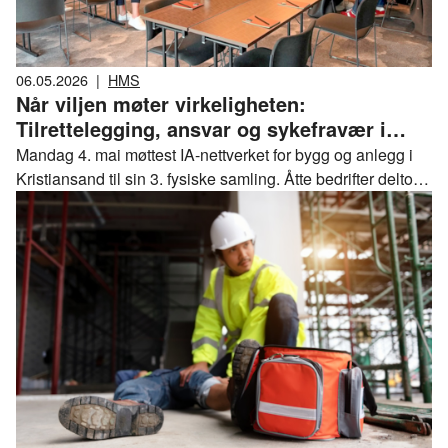
06.05.2026
|
HMS
Når viljen møter virkeligheten:
Tilrettelegging, ansvar og sykefravær i
praksis
Mandag 4. mai møttest IA-nettverket for bygg og anlegg i
Kristiansand til sin 3. fysiske samling. Åtte bedrifter deltok,
og temaet denne gangen var «tilrettelegging og oppfølging
av sykemeldte medarbeidere». Det er IA bransjeprogram
for bygg og anlegg som står bak nettverket, med Life
Improvement som fasilitator.