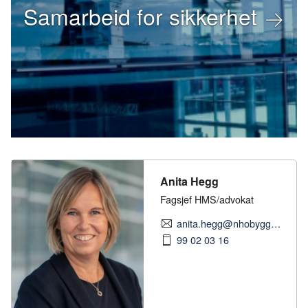
Samarbeid for sikkerhet
Anita Hegg
Fagsjef HMS/advokat
anita.hegg@nhobyggenaringen.no
99 02 03 16