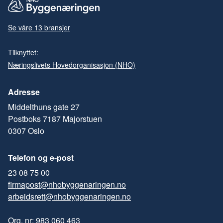
Se våre 13 bransjer
Tilknyttet:
Næringslivets Hovedorganisasjon (NHO)
Adresse
Middelthuns gate 27
Postboks 7187 Majorstuen
0307 Oslo
Telefon og e-post
23 08 75 00
firmapost@nhobyggenaringen.no
arbeidsrett@nhobyggenaringen.no
Org. nr: 983 060 463