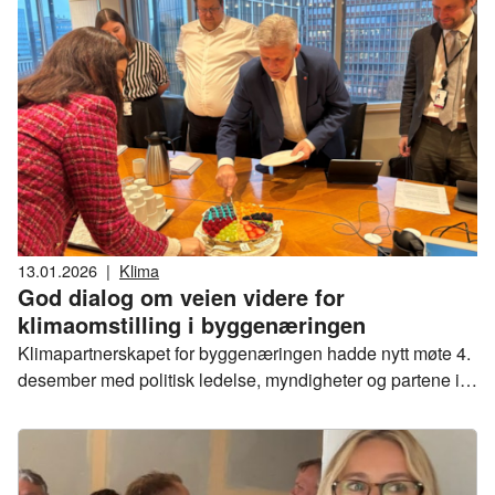
13.01.2026
|
Klima
God dialog om veien videre for
klimaomstilling i byggenæringen
Klimapartnerskapet for byggenæringen hadde nytt møte 4.
desember med politisk ledelse, myndigheter og partene i
arbeidslivet. Kommunal- og distriktsminister Bjørnar
Skjæran møtte Fellesforbundet og NHO Byggenæringen,
sammen med statssekretærene Martin Østtveit-Moe (KDD),
Astrid Hoem (KLD) og Vegard Wennesland (NFD).