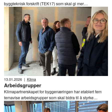
byggteknisk forskrift (TEK17) som skal gi mer
energieffektive bygg og redusert klimaavtrykk fra
materialbruk. Forslagene ble presentert av kommunal- og
distriktsminister Bjørnar Skjæran på Byggenæringens
Klimakonferanse, og innebærer et tydelig skifte i hvordan
klimakrav stilles til bygg.
13.01.2026
|
Klima
Arbeidsgrupper
Klimapartnerskapet for byggenæringen har etablert fem
temavise arbeidsgrupper som skal bidra til å styrke
næringens rolle i det grønne skiftet.