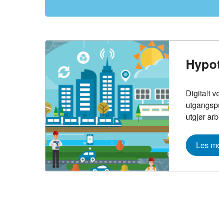
Hypo
Digitalt ve
utgangspu
utgjør ar
Les m