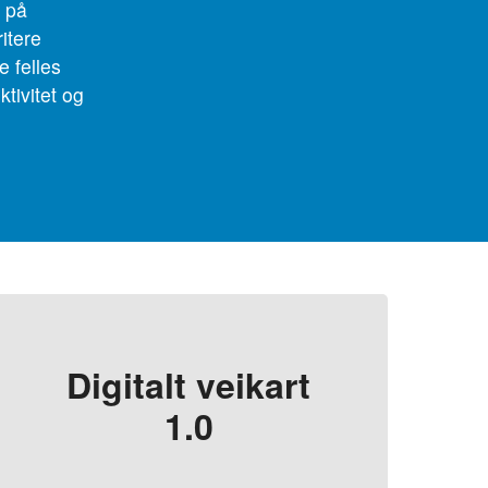
t på
ritere
e felles
ktivitet og
Digitalt veikart
1.0