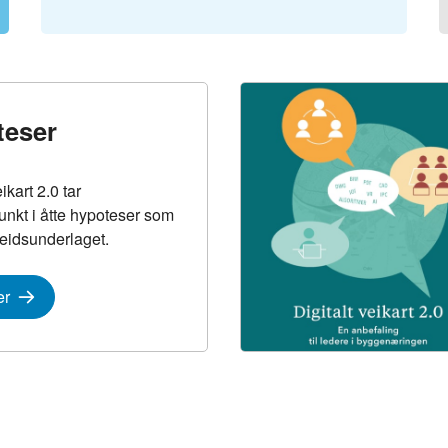
teser
ikart 2.0 tar
nkt i åtte hypoteser som
beidsunderlaget.
er