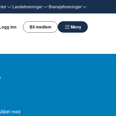
tor
Landsforeninger
Bransjeforeninger
Logg inn
Bli medlem
Meny
r
. Målet med