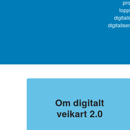
pro
toppl
digital
digitalise
Om digitalt
veikart 2.0