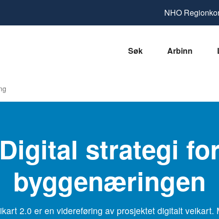
NHO
Regionkon
Søk
Arbinn
ing
Digital strategi fo
byggenæringen
eikart 2.0 er en videreføring av prosjektet digitalt veikart