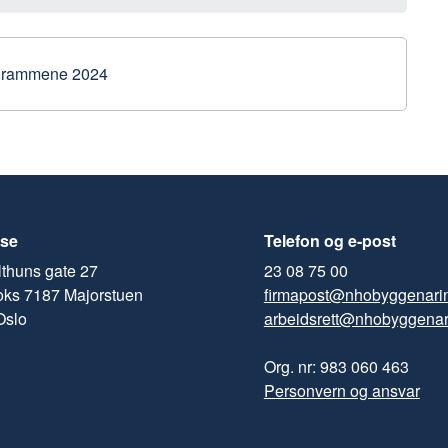
rogrammene 2024
se
Telefon og e-post
thuns gate 27
23 08 75 00
oks 7187 Majorstuen
firmapost@nhobyggenari
Oslo
arbeidsrett@nhobyggenar
Org. nr: 983 060 463
Personvern og ansvar