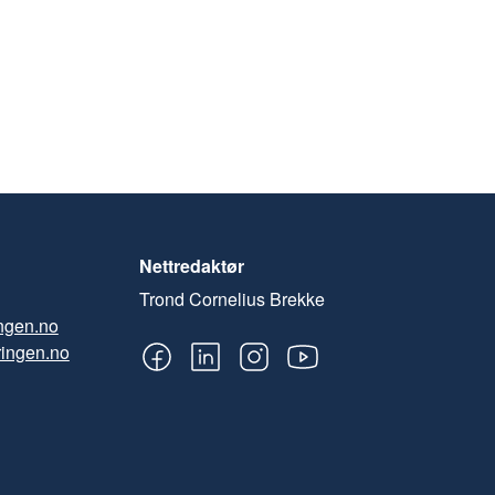
Nettredaktør
Trond Cornelius Brekke
ngen.no
ingen.no