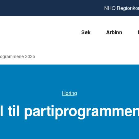
NHO
Regionkon
Søk
Arbinn
tiprogrammene 2025
Høring
ll til partiprogramme