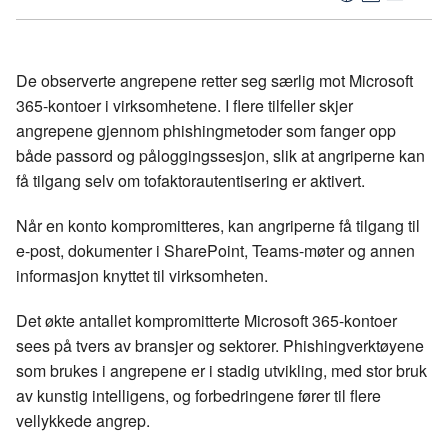
F
L
E
Kop
a
i
-
len
c
n
p
e
k
o
De observerte angrepene retter seg særlig mot Microsoft
b
e
s
365-kontoer i virksomhetene. I flere tilfeller skjer
o
d
t
angrepene gjennom phishingmetoder som fanger opp
o
I
både passord og påloggingssesjon, slik at angriperne kan
k
n
få tilgang selv om tofaktorautentisering er aktivert.
Når en konto kompromitteres, kan angriperne få tilgang til
e-post, dokumenter i SharePoint, Teams-møter og annen
informasjon knyttet til virksomheten.
Det økte antallet kompromitterte Microsoft 365-kontoer
sees på tvers av bransjer og sektorer. Phishingverktøyene
som brukes i angrepene er i stadig utvikling, med stor bruk
av kunstig intelligens, og forbedringene fører til flere
vellykkede angrep.