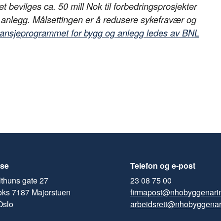
t bevilges ca. 50 mill Nok til forbedringsprosjekter
g anlegg. Målsettingen er å redusere sykefravær og
ansjeprogrammet for bygg og anlegg ledes av BNL
se
Telefon og e-post
thuns gate 27
23 08 75 00
oks 7187 Majorstuen
firmapost@nhobyggenari
Oslo
arbeidsrett@nhobyggenar