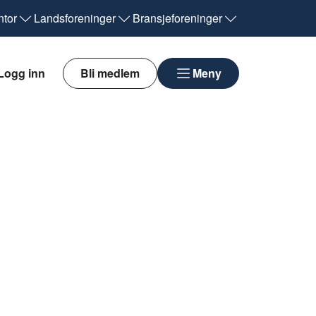
tor
Landsforeninger
Bransjeforeninger
Logg inn
Bli medlem
Meny