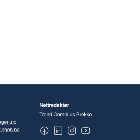
Nettredaktør
Trond Cornelius Brekke
ngen.no
ingen.no