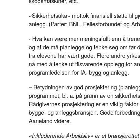
skogsmaskiner, etc.
«Sikkerhetsuka» mottok finansiell støtte til
anlegg. (Parter: BNL, Fellesforbundet og A
- Hva kan være mer meningsfullt enn å trene e
og at de må planlegge og tenke seg om før d
fra elevene har vært gode. Flere andre yrkes
nå med å tenke ut tilsvarende opplegg for and
programledelsen for IA- bygg og anlegg.
– Betydningen av god prosjektering (planlegg
programmet, bl. a. på grunn av en sikkerhet
Rådgivernes prosjektering er en viktig faktor
bygge- og anleggsbransjen. Gode forbedringsf
Aaneland videre.
«Inkluderende Arbeidsliv» er et bransjerett