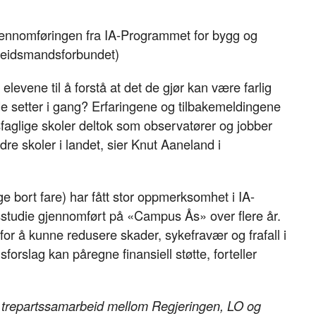
 gjennomføringen fra IA-Programmet for bygg og
rbeidsmandsforbundet)
levene til å forstå at det de gjør kan være farlig
e setter i gang? Erfaringene og tilbakemeldingene
faglige skoler deltok som observatører og jobber
re skoler i landet, sier Knut Aaneland i
e bort fare) har fått stor oppmerksomhet i IA-
sstudie gjennomført på «Campus Ås» over flere år.
 for å kunne redusere skader, sykefravær og frafall i
orslag kan påregne finansiell støtte, forteller
et trepartssamarbeid mellom Regjeringen, LO og