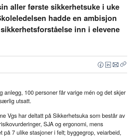
n aller første sikkerhetsuke i uke
. Skoleledelsen hadde en ambisjon
ikkerhetsforståelse inn i elevene
F
L
E
Kopier
a
i
-
lenke
c
n
p
e
k
o
 anlegg, 100 personer får varige mén og det skjer
b
e
s
ærlig utsatt.
o
d
t
o
I
me Vgs har deltatt på Sikkerhetsuka som består av
k
n
 risikovurderinger, SJA og ergonomi, mens
t på 7 ulike stasjoner i felt; byggegrop, veiarbeid,