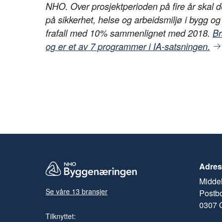
NHO. Over prosjektperioden på fire år skal de
på sikkerhet, helse og arbeidsmiljø i bygg o
frafall med 10% sammenlignet med 2018.
Br
og er et av 7 programmer i IA-satsningen.
Adres
Middel
Se våre 13 bransjer
Postb
0307 
Tilknyttet: