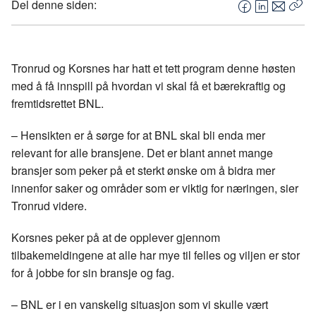
Del denne siden:
F
L
E
Kop
a
i
-
len
c
n
p
e
k
o
Tronrud og Korsnes har hatt et tett program denne høsten
b
e
s
med å få innspill på hvordan vi skal få et bærekraftig og
o
d
t
fremtidsrettet BNL.
o
I
k
n
– Hensikten er å sørge for at BNL skal bli enda mer
relevant for alle bransjene. Det er blant annet mange
bransjer som peker på et sterkt ønske om å bidra mer
innenfor saker og områder som er viktig for næringen, sier
Tronrud videre.
Korsnes peker på at de opplever gjennom
tilbakemeldingene at alle har mye til felles og viljen er stor
for å jobbe for sin bransje og fag.
– BNL er i en vanskelig situasjon som vi skulle vært