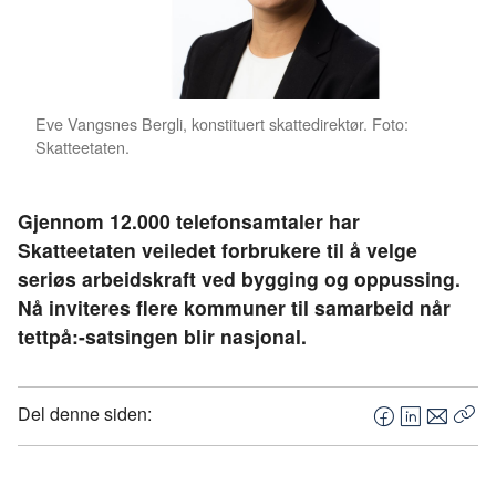
Eve Vangsnes Bergli, konstituert skattedirektør. Foto:
Skatteetaten.
Gjennom 12.000 telefonsamtaler har
Skatteetaten veiledet forbrukere til å velge
seriøs arbeidskraft ved bygging og oppussing.
Nå inviteres flere kommuner til samarbeid når
tettpå:-satsingen blir nasjonal.
Del denne siden:
F
L
E
Kop
a
i
-
len
c
n
p