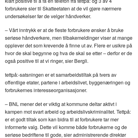
klart positive til å få en telefon fra tettpå: og 3 av 4
forbrukere sier til Skatteetaten at de vil gjøre nærmere
undersøkelser før de velger håndverker.
– Vårt inntrykk er at de fleste forbrukere ønsker å bruke
seriøse håndverkere, men tilbakemeldinger viser at mange
opplever det som krevende å finne ut av. Flere er usikre på
hvor de skal begynne og hva de skal se etter – derfor er de
også positive til at vi ringer, sier Bergli.
tettpå:-satsningen er et samarbeidstiltak på tvers av
offentlige etater, partene i arbeidslivet, byggenæringen og
forbrukernes interesseorganisasjoner.
– BNL mener det er viktig at kommune deltar aktivt i
kampen mot svart arbeid og arbeidslivskriminalitet. Tettpå:
er et godt tiltak som kan bidra til at forbrukere tar mer
informerte valg. Dette vil komme både forbrukerne og de
seriøse bedriftene til gode, sier administrerende direktør