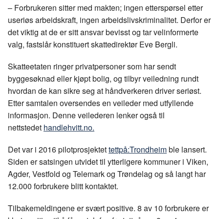
e
k
o
– Forbrukeren sitter med makten; ingen etterspørsel etter
b
e
s
useriøs arbeidskraft, ingen arbeidslivskriminalitet. Derfor er
o
d
t
det viktig at de er sitt ansvar bevisst og tar velinformerte
o
I
valg, fastslår konstituert skattedirektør Eve Bergli.
k
n
Skatteetaten ringer privatpersoner som har sendt
byggesøknad eller kjøpt bolig, og tilbyr veiledning rundt
hvordan de kan sikre seg at håndverkeren driver seriøst.
Etter samtalen oversendes en veileder med utfyllende
informasjon. Denne veilederen lenker også til
nettstedet
handlehvitt.no.
Det var i 2016 pilotprosjektet
tettpå:Trondheim
ble lansert.
Siden er satsingen utvidet til ytterligere kommuner i Viken,
Agder, Vestfold og Telemark og Trøndelag og så langt har
12.000 forbrukere blitt kontaktet.
Tilbakemeldingene er svært positive. 8 av 10 forbrukere er