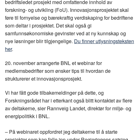
b
e
s
bedriftsledet prosjekt med omfattende innhold av
o
d
t
forskning- og utvikling (FoU). Innovasjonsprosjektet skal
o
I
føre til fornyelse og bærekraftig verdiskaping for bedriftene
k
n
som deltar i prosjektet. Det skal også gi
samfunnsøkonomiske gevinster ved at ny kunnskap og
nye løsninger blir tilgjengelige.
Du finner utlysningsteksten
her
.
20. november arrangerte BNL et webinar for
medlemsbedrifter som ønsker tips til hvordan de
strukturerer et innovasjonsprosjekt.
Vi har fått gode tilbakemeldinger på dette, og
Forskningsrådet har i etterkant også blitt kontaktet av flere
av deltakerne, sier Rannveig Landet, direktør for miljø- og
energipolitikk i BNL.
– På webinaret oppfordret jeg deltakerne til å starte
prosjekter som kan falle inn under Regjeringens satsing