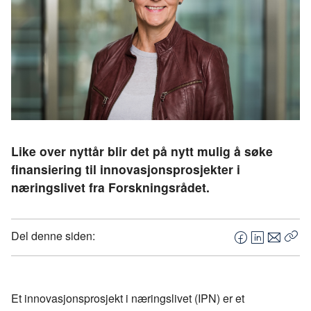
Like over nyttår blir det på nytt mulig å søke
finansiering til innovasjonsprosjekter i
næringslivet fra Forskningsrådet.
Del denne siden:
F
L
E
Kop
a
i
-
len
c
n
p
e
k
o
Et innovasjonsprosjekt i næringslivet (IPN) er et