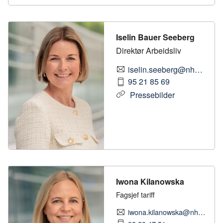
Iselin Bauer Seeberg
Direktør Arbeidsliv
iselin.seeberg@nhobyggenaringen.no
95 21 85 69
Pressebilder
Iwona Kilanowska
Fagsjef tariff
iwona.kilanowska@nhobyggenaringen.no