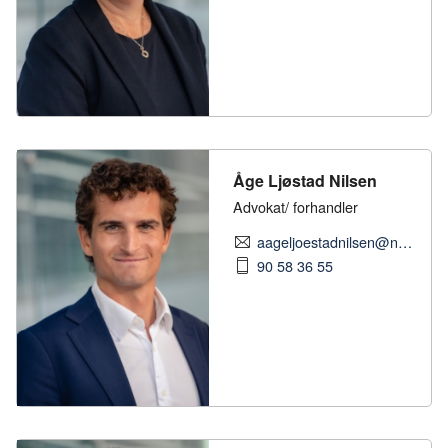
Åge Ljøstad Nilsen
Advokat/ forhandler
aageljoestadnilsen@nhobyggenaringen.no
90 58 36 55