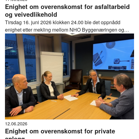
Enighet om overenskomst for asfaltarbeid
og veivedlikehold
Tirsdag 16. juni 2026 klokken 24.00 ble det oppnådd
enighet etter mekling mellom NHO Byggenæringen og
arbeidstakerorganisasjonene Norsk Arbeidsmandsforbund
og Fellesforbundet i lønnsoppgjøret for Overenskomst for
asfaltarbeid og veivedlikehold.
12.06.2026
Enighet om overenskomst for private
anlegg