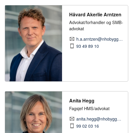
Håvard Akerlie Arntzen
Advokat/forhandler og SMB-
advokat
h.a.arntzen@nhobyggenaringen.no
93 49 89 10
Anita Hegg
Fagsjef HMS/advokat
anita.hegg@nhobyggenaringen.no
99 02 03 16