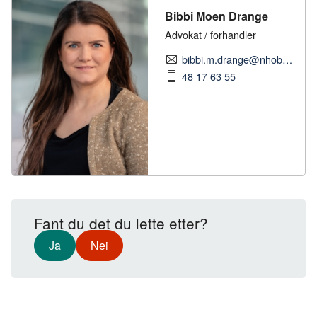
Bibbi Moen Drange
Advokat / forhandler
bibbi.m.drange@nhobyggenaringen.no
48 17 63 55
Fant du det du lette etter?
Ja
Nei