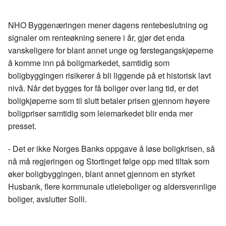
len
c
n
p
e
k
o
NHO Byggenæringen mener dagens rentebeslutning og
b
e
s
signaler om renteøkning senere i år, gjør det enda
o
d
t
vanskeligere for blant annet unge og førstegangskjøperne
o
I
å komme inn på boligmarkedet, samtidig som
k
n
boligbyggingen risikerer å bli liggende på et historisk lavt
nivå. Når det bygges for få boliger over lang tid, er det
boligkjøperne som til slutt betaler prisen gjennom høyere
boligpriser samtidig som leiemarkedet blir enda mer
presset.
- Det er ikke Norges Banks oppgave å løse boligkrisen, så
nå må regjeringen og Stortinget følge opp med tiltak som
øker boligbyggingen, blant annet gjennom en styrket
Husbank, flere kommunale utleieboliger og aldersvennlige
boliger, avslutter Solli.