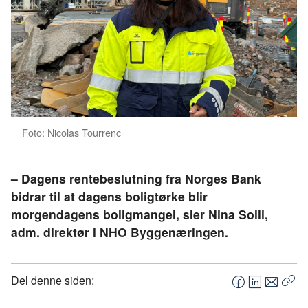
Foto: Nicolas Tourrenc
– Dagens rentebeslutning fra Norges Bank
bidrar til at dagens boligtørke blir
morgendagens boligmangel, sier Nina Solli,
adm. direktør i NHO Byggenæringen.
Del denne siden:
F
L
E
Kop
a
i
-