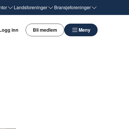
tor
Landsforeninger
Bransjeforeninger
Logg inn
Bli medlem
Meny