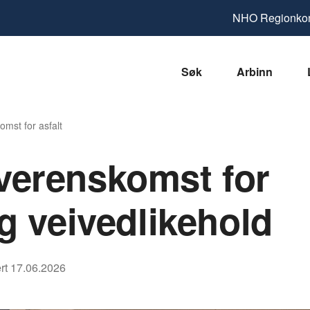
NHO
Regionkon
Søk
Arbinn
mst for asfalt
verenskomst for
og veivedlikehold
rt
17.06.2026