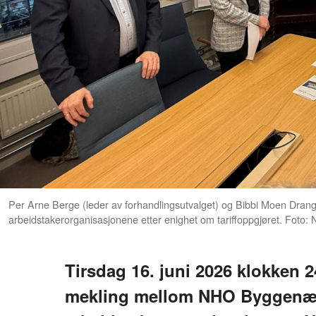
Per Arne Berge (leder av forhandlingsutvalget) og Bibbi Moen Dran
arbeidstakerorganisasjonene etter enighet om tariffoppgjøret. Fot
Tirsdag 16. juni 2026 klokken 2
mekling mellom NHO Byggenæ