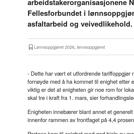
arbeidstakerorganisasjonene 
Fellesforbundet i lønnsoppgjø
asfaltarbeid og veivedlikehold.
Lønnsoppgjøret 2026
,
lønnsoppgjøret
- Dette har vært et utfordrende tariffoppgjør
fornøyde med å ha kommet til enighet etter 
viktig er det at enigheten gir noe rom for lok
skal tre i kraft fra 1. mars, sier forhandli
Enigheten innebærer blant annet et generelt t
innenfor rammen av frontfaget på 4,4 prosen
Partene kom til enighet med god hjelp av me