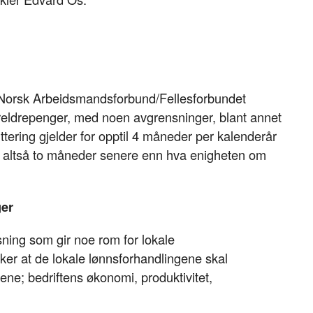
orsk Arbeidsmandsforbund/Fellesforbundet
oreldrepenger, med noen avgrensninger, blant annet
ttering gjelder for opptil 4 måneder per kalenderår
27, altså to måneder senere enn hva enigheten om
ger
øsning som gir noe rom for lokale
ker at de lokale lønnsforhandlingene skal
iene; bedriftens økonomi, produktivitet,