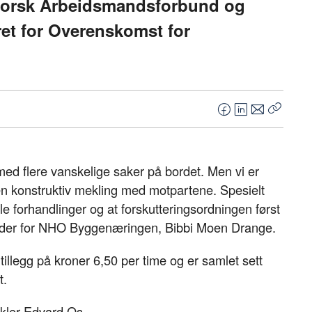
Norsk Arbeidsmandsforbund og
ret for Overenskomst for
F
L
E
Kopier
a
i
-
lenke
c
n
p
e
k
o
 med flere vanskelige saker på bordet. Men vi er
b
e
s
en konstruktiv mekling med motpartene. Spesielt
o
d
t
ale forhandlinger og at forskutteringsordningen først
o
I
ngsleder for NHO Byggenæringen, Bibbi Moen Drange.
k
n
illegg på kroner 6,50 per time og er samlet sett
t.
kler Edvard Os.