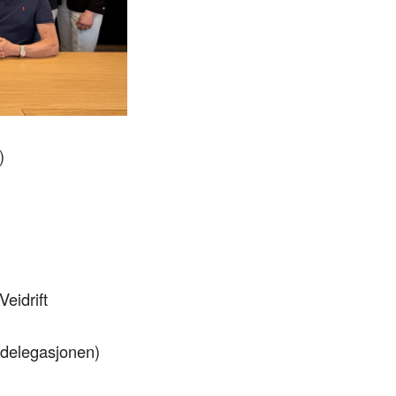
)
eidrift
sdelegasjonen)