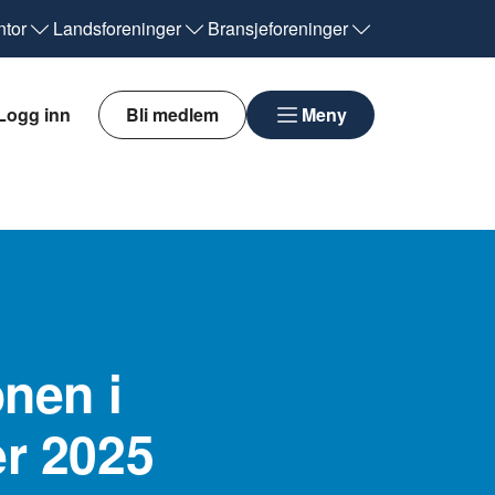
tor
Landsforeninger
Bransjeforeninger
Logg inn
Bli medlem
Meny
nen i
r 2025