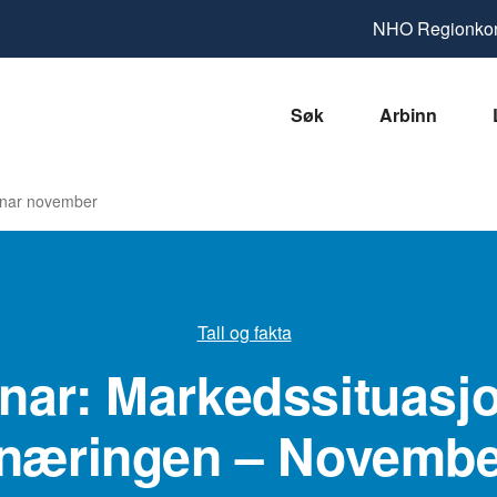
NHO
Regionkon
Søk
Arbinn
nar november
Tall og fakta
nar: Markedssituasjo
næringen – Novembe