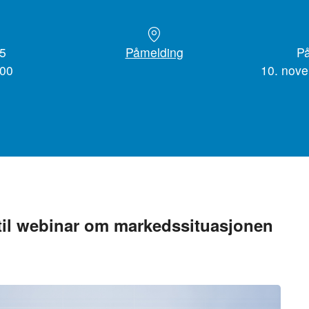
25
Påmelding
På
:00
10. nove
til webinar om markedssituasjonen