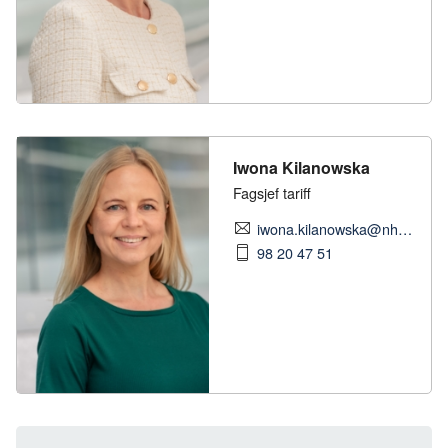
Iwona Kilanowska
Fagsjef tariff
iwona.kilanowska@nhobyggenaringen.no
98 20 47 51